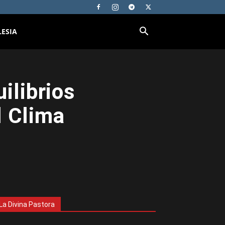
LESIA
ilibrios
l Clima
La Divina Pastora