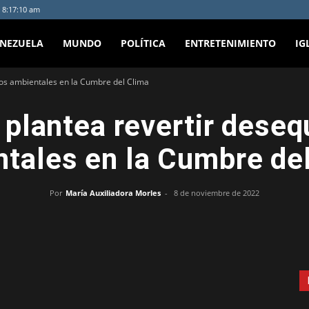
 8:17:10 am
ENEZUELA
MUNDO
POLÍTICA
ENTRETENIMIENTO
IG
ios ambientales en la Cumbre del Clima
plantea revertir desequ
tales en la Cumbre de
Por
María Auxiliadora Morles
-
8 de noviembre de 2022