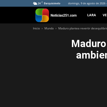
C
24
domingo, 9 de agosto de 2026 -
Barquisimeto
Noticias251
LARA
V
Inicio
Mundo
Maduro plantea revertir desequilibr
Maduro 
ambien