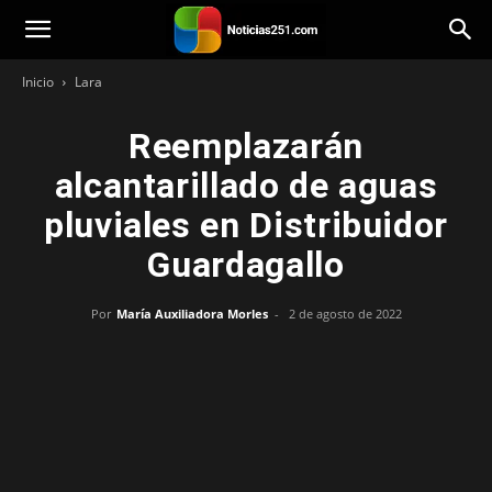
Noticias251
Inicio
Lara
Reemplazarán
alcantarillado de aguas
pluviales en Distribuidor
Guardagallo
Por
María Auxiliadora Morles
-
2 de agosto de 2022