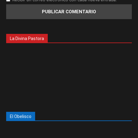
La Divina Pastora
El Obelisco