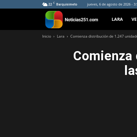
C
22
jueves, 6 de agosto de 2026 - 3
Barquisimeto
Noticias251
LARA
V
Inicio
Lara
Comienza distribución de 1.247 unidade
Comienza d
la