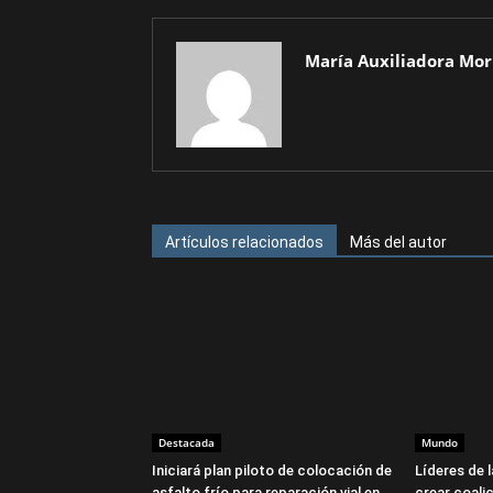
María Auxiliadora Mor
Artículos relacionados
Más del autor
Destacada
Mundo
Iniciará plan piloto de colocación de
Líderes de 
asfalto frío para reparación vial en
crear coalic