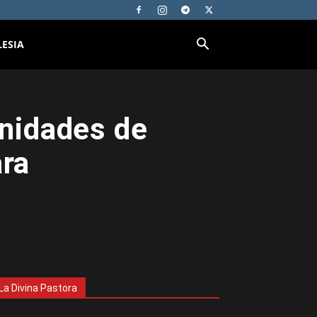
LESIA
unidades de
ara
La Divina Pastora