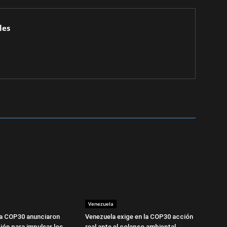
les
Venezuela
la COP30 anunciaron
Venezuela exige en la COP30 acción
ión para impulsar los
real ante el colapso ambiental