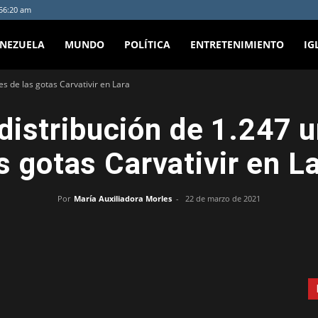
:56:20 am
ENEZUELA
MUNDO
POLÍTICA
ENTRETENIMIENTO
IG
s de las gotas Carvativir en Lara
istribución de 1.247 
s gotas Carvativir en L
Por
María Auxiliadora Morles
-
22 de marzo de 2021