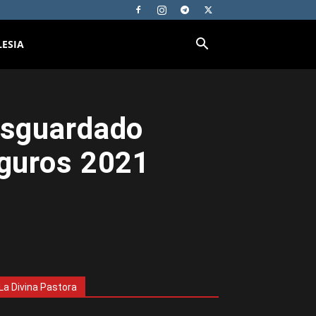
LESIA
esguardado
eguros 2021
La Divina Pastora