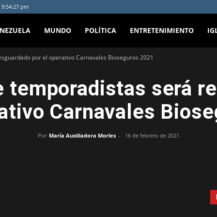
- 9:54:27 pm
ENEZUELA
MUNDO
POLÍTICA
ENTRETENIMIENTO
IG
esguardado por el operativo Carnavales Bioseguros 2021
e temporadistas será r
rativo Carnavales Bios
Por
María Auxiliadora Morles
-
16 de febrero de 2021