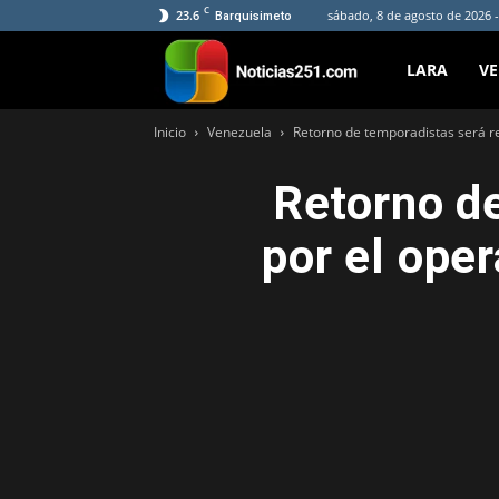
C
23.6
sábado, 8 de agosto de 2026 
Barquisimeto
Noticias251
LARA
V
Inicio
Venezuela
Retorno de temporadistas será r
Retorno d
por el ope