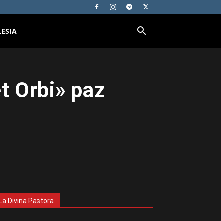
LESIA
t Orbi» paz
La Divina Pastora