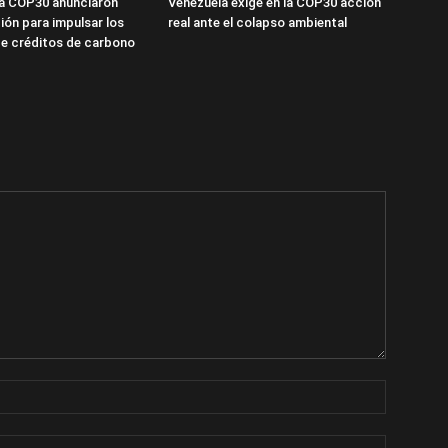
la COP30 anunciaron
Venezuela exige en la COP30 acción
ión para impulsar los
real ante el colapso ambiental
e créditos de carbono