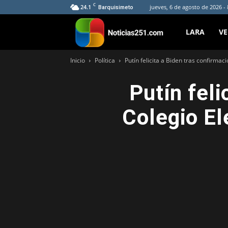
C
24.1
jueves, 6 de agosto de 2026 -
Barquisimeto
Noticias251
LARA
V
Inicio
Política
Putín felicita a Biden tras confirmac
Putín feli
Colegio El