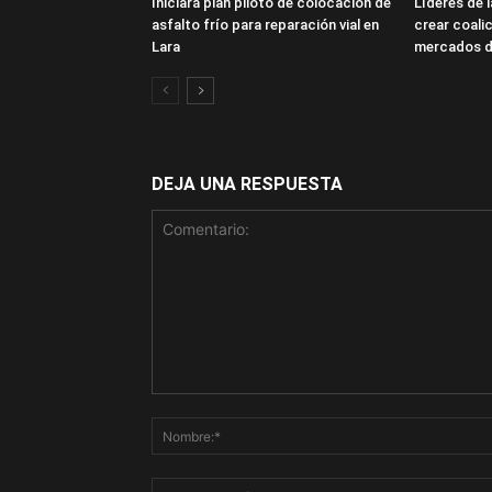
Iniciará plan piloto de colocación de
Líderes de 
asfalto frío para reparación vial en
crear coalic
Lara
mercados d
DEJA UNA RESPUESTA