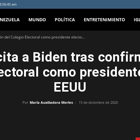
 8:50:45 am
ENEZUELA
MUNDO
POLÍTICA
ENTRETENIMIENTO
IG
ión del Colegio Electoral como presidente electo...
cita a Biden tras confi
ectoral como president
EEUU
Por
María Auxiliadora Morles
-
15 de diciembre de 2020