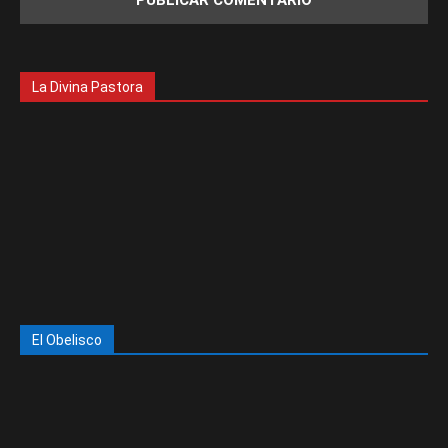
La Divina Pastora
El Obelisco