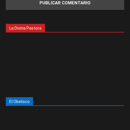
La Divina Pastora
El Obelisco