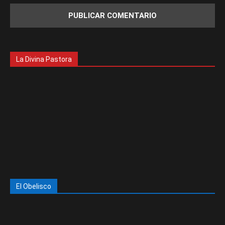
La Divina Pastora
El Obelisco