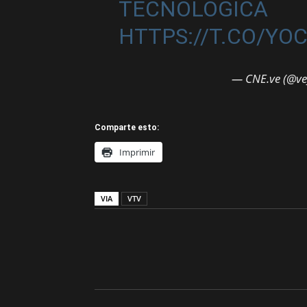
TECNOLÓGICA
HTTPS://T.CO/YO
— CNE.ve (@ve
Comparte esto:
Imprimir
VIA
VTV