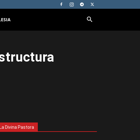
LESIA
structura
La Divina Pastora