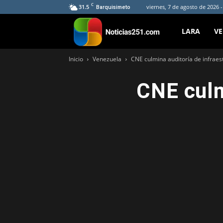
C
31.5
viernes, 7 de agosto de 2026 
Barquisimeto
Noticias251
LARA
V
Inicio
Venezuela
CNE culmina auditoría de infraest
CNE culm