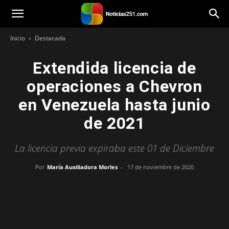
Noticias251
Inicio
Destacada
Extendida licencia de
operaciones a Chevron
en Venezuela hasta junio
de 2021
La licencia previa expiraba este 01 de Diciembre
Por
María Auxiliadora Morles
-
17 de noviembre de 2020