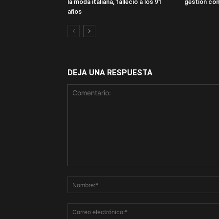
la moda italiana, falleció a los 91
gestión com
años
DEJA UNA RESPUESTA