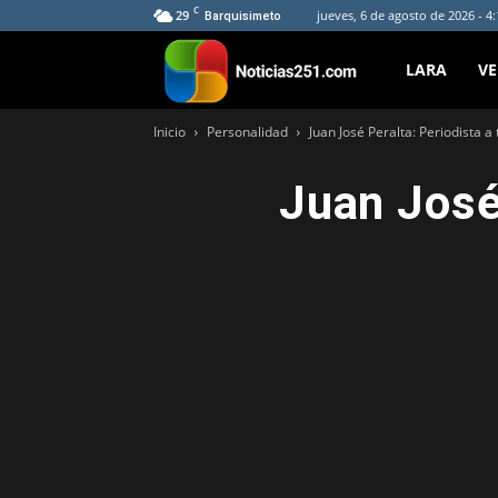
C
29
jueves, 6 de agosto de 2026 - 4
Barquisimeto
Noticias251
LARA
V
Inicio
Personalidad
Juan José Peralta: Periodista 
Juan José