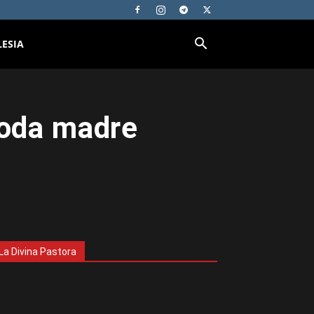
LESIA
toda madre
La Divina Pastora