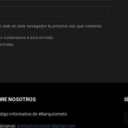
tio web en este navegador la próxima vez que comente.
es comentarios a esta entrada.
entrada.
BRE NOSOTROS
S
ódigo informativo de #Barquisimeto
áctanos:
prensanoticias251@gmail.com