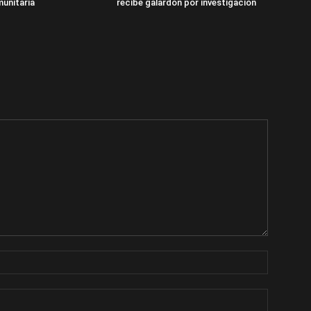
unitaria
recibe galardón por investigación