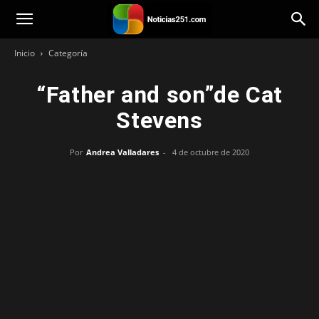
Noticias251
Inicio
Categoría
“Father and son”de Cat
Stevens
Por
Andrea Valladares
-
4 de octubre de 2020