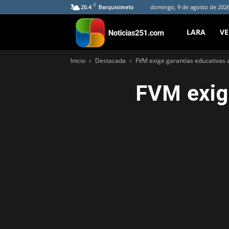
C
20.4
domingo, 9 de agosto de 2026
Barquisimeto
Noticias251
LARA
V
Inicio
Destacada
FVM exige garantías educativas a
FVM exig