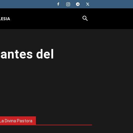
LESIA
antes del
La Divina Pastora