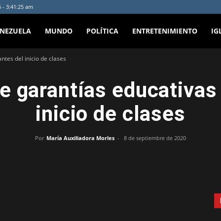
 - 3:41:25 am
ENEZUELA
MUNDO
POLÍTICA
ENTRETENIMIENTO
IG
ntes del inicio de clases
e garantías educativas 
inicio de clases
Por
María Auxiliadora Morles
-
8 de septiembre de 2020