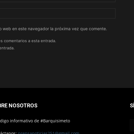
tio web en este navegador la próxima vez que comente.
es comentarios a esta entrada.
entrada.
BRE NOSOTROS
S
ódigo informativo de #Barquisimeto
áctanos:
prensanoticias251@gmail.com