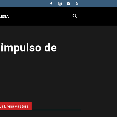
LESIA
l impulso de
La Divina Pastora