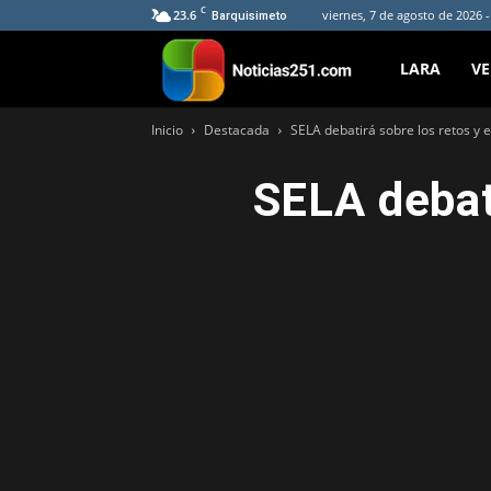
C
23.6
viernes, 7 de agosto de 2026 
Barquisimeto
Noticias251
LARA
V
Inicio
Destacada
SELA debatirá sobre los retos y e
SELA debati