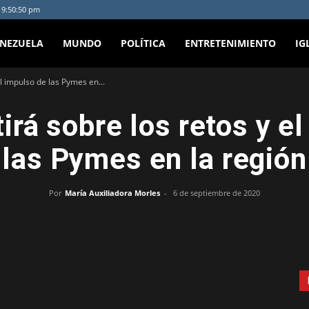
- 9:50:50 pm
ENEZUELA
MUNDO
POLÍTICA
ENTRETENIMIENTO
IG
l impulso de las Pymes en...
rá sobre los retos y e
las Pymes en la región
Por
María Auxiliadora Morles
-
6 de septiembre de 2020