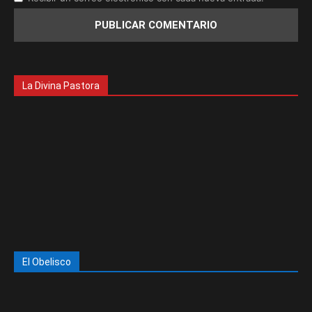
La Divina Pastora
El Obelisco