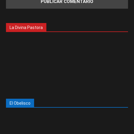
La Divina Pastora
El Obelisco