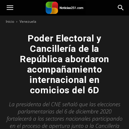
Noticias251
Inicio
Venezuela
Poder Electoral y
Cancillería de la
República abordaron
acompañamiento
internacional en
comicios del 6D
La presidenta del CNE señaló que las elecciones
parlamentarias del 6 de diciembre 2020
fortalecerá a los sectores nacionales participando
en el proceso de apertura junto a la Cancillería