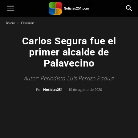
Noticias251
Inicio
Opinión
Carlos Segura fue el
primer alcalde de
Palavecino
Autor: Periodista Luis Perozo Padua
Por
Noticias251
-
10 de agosto de 2020