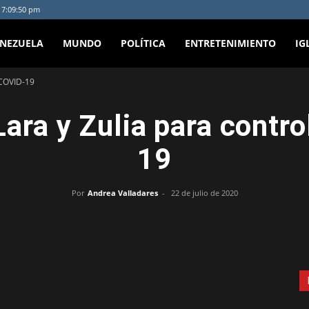
- 7:09:50 pm
ENEZUELA
MUNDO
POLÍTICA
ENTRETENIMIENTO
IG
 COVID-19
Lara y Zulia para contr
19
Por
Andrea Valladares
-
22 de julio de 2020