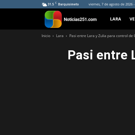
C
31.5
viernes, 7 de agosto de 2026 
Barquisimeto
Noticias251
LARA
V
Inicio
Lara
Pasi entre Lara y Zulia para control de
Pasi entre 