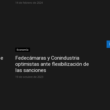
14 de febrero de 2024
Economía
de
Fedecámaras y Conindustria
optimistas ante flexibilización de
las sanciones
19 de octubre de 2023