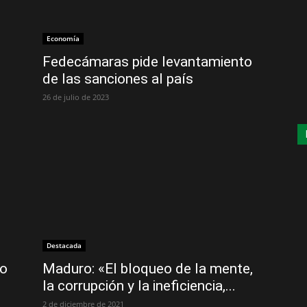
Economía
Fedecámaras pide levantamiento
de las sanciones al país
26 de julio de 2023
Destacada
do
Maduro: «El bloqueo de la mente,
la corrupción y la ineficiencia,...
2 de diciembre de 2021