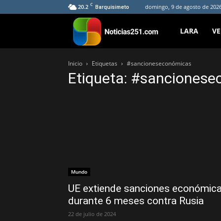
C
20.2
domingo, 9 de agosto de 2026
Barquisimeto
Noticias251
LARA
V
Inicio
Etiquetas
#sancioneseconómicas
Etiqueta: #sanciones
Mundo
UE extiende sanciones económic
durante 6 meses contra Rusia
22 de julio de 2024