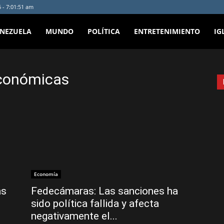
 - 7:01:51 am
ENEZUELA
MUNDO
POLÍTICA
ENTRETENIMIENTO
IG
económicas
Economía
as
Fedecámaras: Las sanciones ha
sido política fallida y afecta
negativamente el...