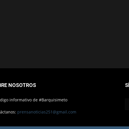
BRE NOSOTROS
S
ódigo informativo de #Barquisimeto
áctanos:
prensanoticias251@gmail.com