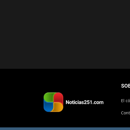
SO
El c
Cont