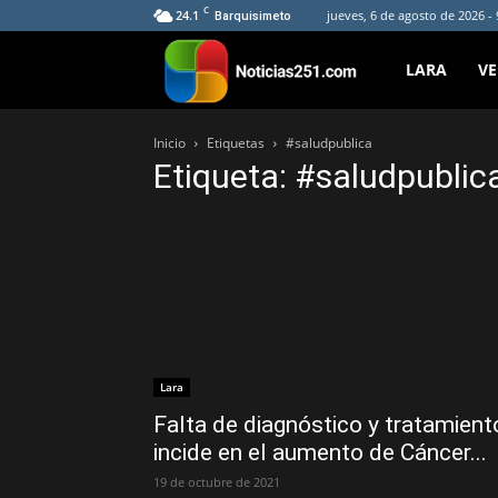
C
24.1
jueves, 6 de agosto de 2026 -
Barquisimeto
Noticias251
LARA
V
Inicio
Etiquetas
#saludpublica
Etiqueta: #saludpublic
Lara
Falta de diagnóstico y tratamient
incide en el aumento de Cáncer...
19 de octubre de 2021