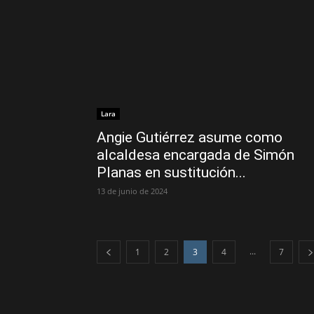
Lara
Angie Gutiérrez asume como
alcaldesa encargada de Simón
Planas en sustitución...
13 de junio de 2024
...
1
2
3
4
7