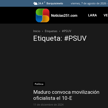
C
24.4
viernes, 7 de agosto de 2026 
Barquisimeto
Noticias251
LARA
V
Inicio
Etiquetas
#PSUV
Etiqueta: #PSUV
Política
Maduro convoca movilización
oficialista el 10-E
11 de diciembre de 2024