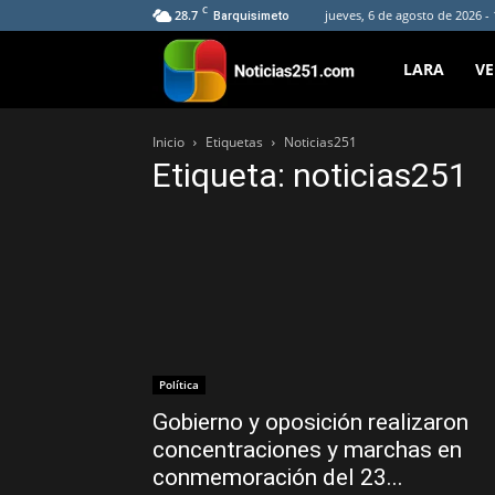
C
28.7
jueves, 6 de agosto de 2026 -
Barquisimeto
Noticias251
LARA
V
Inicio
Etiquetas
Noticias251
Etiqueta: noticias251
Política
Gobierno y oposición realizaron
concentraciones y marchas en
conmemoración del 23...