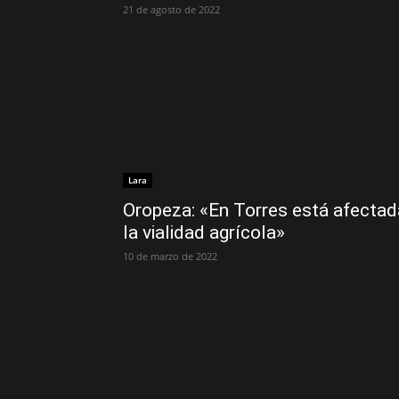
21 de agosto de 2022
Lara
Oropeza: «En Torres está afectad
la vialidad agrícola»
10 de marzo de 2022