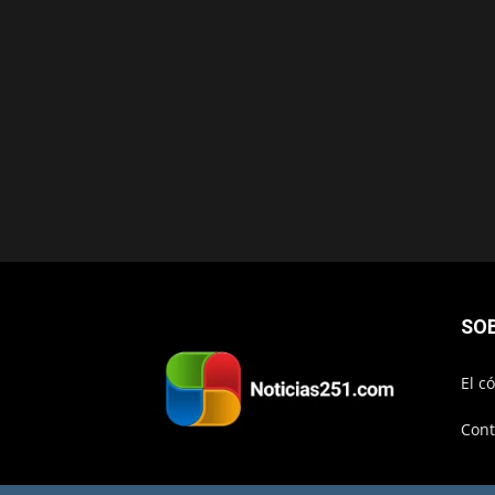
SO
El c
Cont