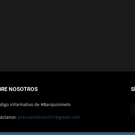
BRE NOSOTROS
S
ódigo informativo de #Barquisimeto
áctanos:
prensanoticias251@gmail.com