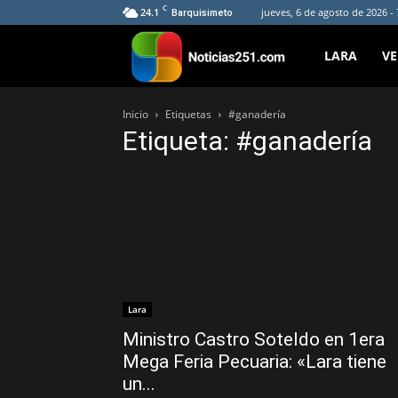
C
24.1
jueves, 6 de agosto de 2026 -
Barquisimeto
Noticias251
LARA
V
Inicio
Etiquetas
#ganadería
Etiqueta: #ganadería
Lara
Ministro Castro Soteldo en 1era
Mega Feria Pecuaria: «Lara tiene
un...