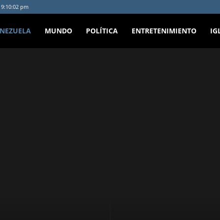
- 9:10:02 pm
ENEZUELA
MUNDO
POLÍTICA
ENTRETENIMIENTO
IG
cipal
Política
Personalidad
Paisajes
Opinión
Música
Lara
etenimiento
Economía
Destacada
Deportes
Cocina
Citas