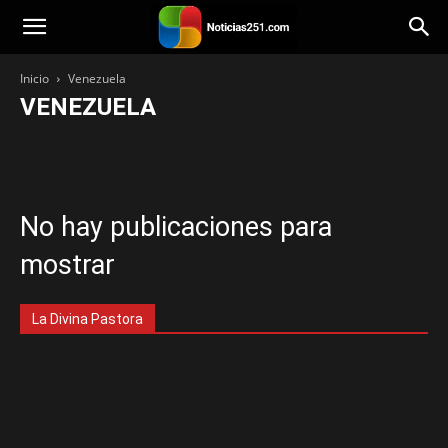
Noticias251
Inicio
Venezuela
VENEZUELA
Bienestar
Mundo
Venezuela
Tecnología
Principal
Política
Personalidad
Paisajes
Opinión
Música
Lara
Categoría
Iglesia
Historias
Estilo de vida
Entretenimiento
Economía
Destacada
Deportes
Cocina
Citas
Viajes
No hay publicaciones para
mostrar
La Divina Pastora