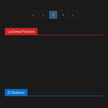
2
3
4
La Divina Pastora
El Obelisco