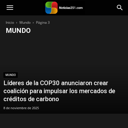
Noticias251
Inicio
Mundo
Página 3
MUNDO
Bienestar
Mundo
Venezuela
Tecnología
Principal
Política
Personalidad
Paisajes
Opinión
Música
Lara
Categoría
Iglesia
Historias
Estilo de vida
Entretenimiento
Economía
Destacada
Deportes
Cocina
Citas
Viajes
MUNDO
Líderes de la COP30 anunciaron crear
coalición para impulsar los mercados de
créditos de carbono
8 de noviembre de 2025