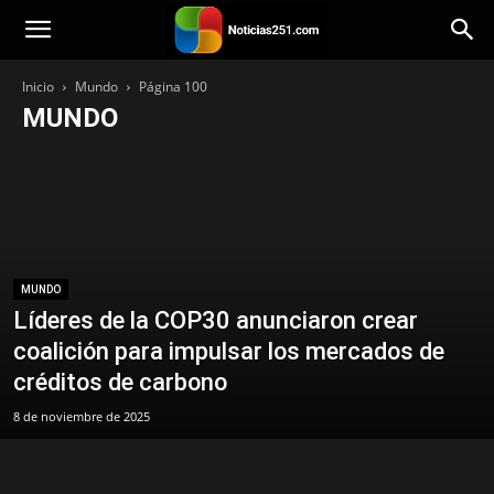
Noticias251
Inicio
Mundo
Página 100
MUNDO
Bienestar
Mundo
Venezuela
Tecnología
Principal
Política
Personalidad
Paisajes
Opinión
Música
Lara
Categoría
Iglesia
Historias
Estilo de vida
Entretenimiento
Economía
Destacada
Deportes
Cocina
Citas
Viajes
MUNDO
Líderes de la COP30 anunciaron crear
coalición para impulsar los mercados de
créditos de carbono
8 de noviembre de 2025