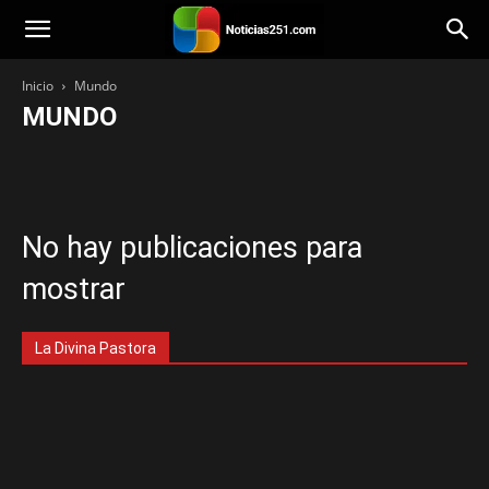
Noticias251
Inicio
Mundo
MUNDO
Bienestar
Mundo
Venezuela
Tecnología
Principal
Política
Personalidad
Paisajes
Opinión
Música
Lara
Categoría
Iglesia
Historias
Estilo de vida
Entretenimiento
Economía
Destacada
Deportes
Cocina
Citas
Viajes
No hay publicaciones para
mostrar
La Divina Pastora