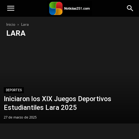
Noticias251
Inicio
Lara
LARA
Bienestar
Mundo
Venezuela
Tecnología
Principal
Política
Personalidad
Paisajes
Opinión
Música
Lara
Categoría
Iglesia
Historias
Estilo de vida
Entretenimiento
Economía
Destacada
Deportes
Cocina
Citas
Viajes
DEPORTES
Iniciaron los XIX Juegos Deportivos
Estudiantiles Lara 2025
27 de marzo de 2025