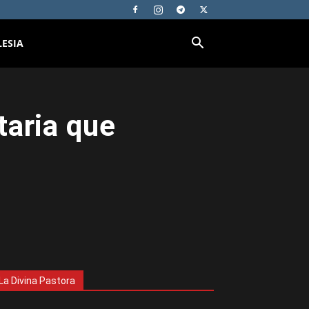
LESIA
taria que
La Divina Pastora