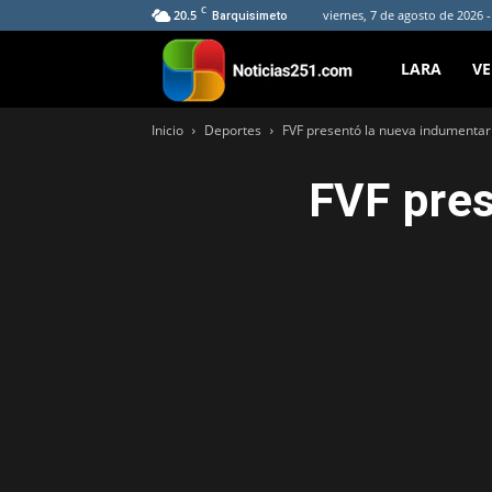
C
20.5
viernes, 7 de agosto de 2026 
Barquisimeto
Noticias251
LARA
V
Inicio
Deportes
FVF presentó la nueva indumentari
FVF pres