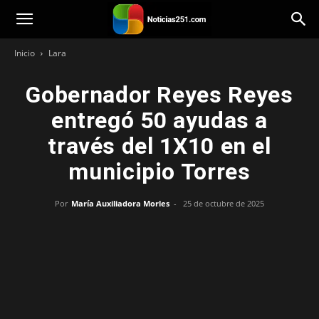
Noticias251
Inicio
Lara
Gobernador Reyes Reyes
entregó 50 ayudas a
través del 1X10 en el
municipio Torres
Por
María Auxiliadora Morles
-
25 de octubre de 2025