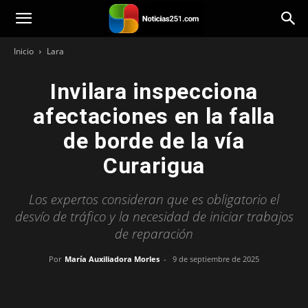
Noticias251
Inicio
Lara
Invilara inspecciona
afectaciones en la falla
de borde de la vía
Curarigua
Los expertos consideran que es obligatorio el
desvío de tráfico y la necesidad de iniciar trabajos
de reparación
Por
María Auxiliadora Morles
-
9 de septiembre de 2025