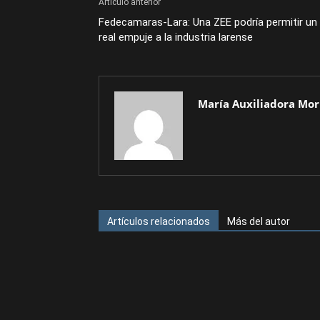
Artículo anterior
Fedecamaras-Lara: Una ZEE podría permitir un
real empuje a la industria larense
María Auxiliadora Mor
Artículos relacionados
Más del autor