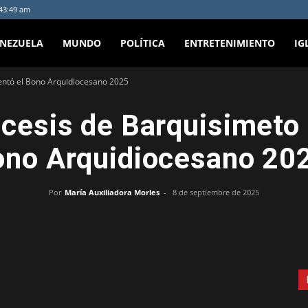
:43:49 am
ENEZUELA
MUNDO
POLÍTICA
ENTRETENIMIENTO
IG
sentó el Bono Arquidiocesano 2025
ócesis de Barquisimeto 
ono Arquidiocesano 20
Por
María Auxiliadora Morles
-
8 de septiembre de 2025