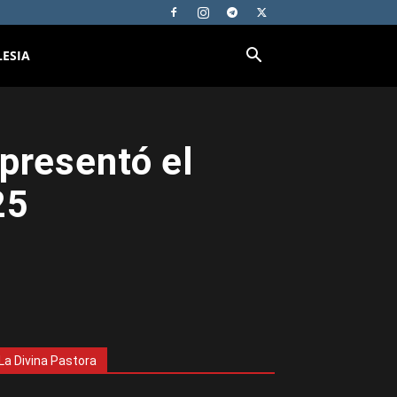
LESIA
presentó el
25
La Divina Pastora