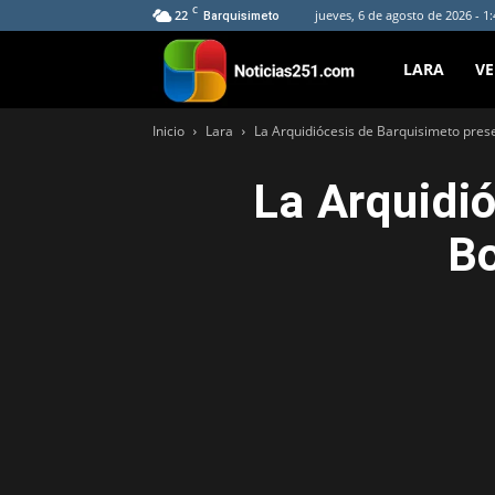
C
22
jueves, 6 de agosto de 2026 - 1
Barquisimeto
Noticias251
LARA
V
Inicio
Lara
La Arquidiócesis de Barquisimeto pre
La Arquidi
B