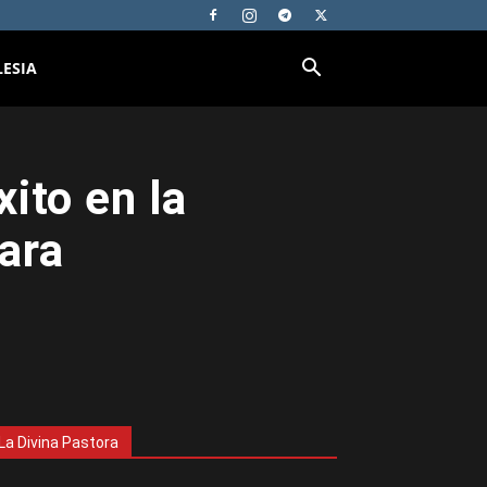
LESIA
ito en la
ara
La Divina Pastora