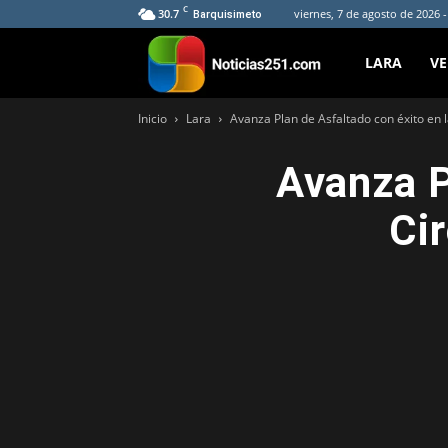
C
30.7
viernes, 7 de agosto de 2026 
Barquisimeto
Noticias251
LARA
V
Inicio
Lara
Avanza Plan de Asfaltado con éxito en 
Avanza P
Ci