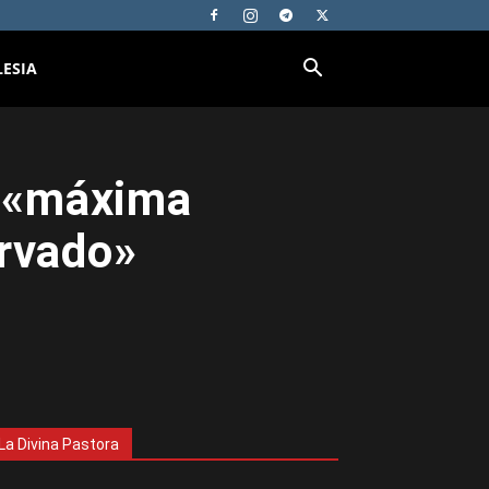
LESIA
e «máxima
ervado»
La Divina Pastora