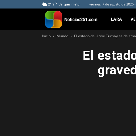
C
21.9
viernes, 7 de agosto de 2026 
Barquisimeto
Noticias251
LARA
V
Inicio
Mundo
El estado de Uribe Turbay es de «m
El estad
graved