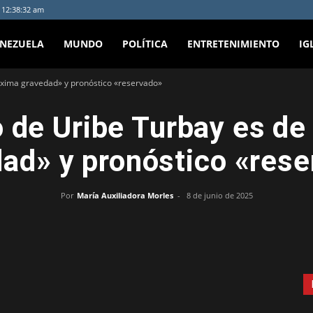
- 12:38:32 am
ENEZUELA
MUNDO
POLÍTICA
ENTRETENIMIENTO
IG
áxima gravedad» y pronóstico «reservado»
o de Uribe Turbay es d
ad» y pronóstico «res
Por
María Auxiliadora Morles
-
8 de junio de 2025