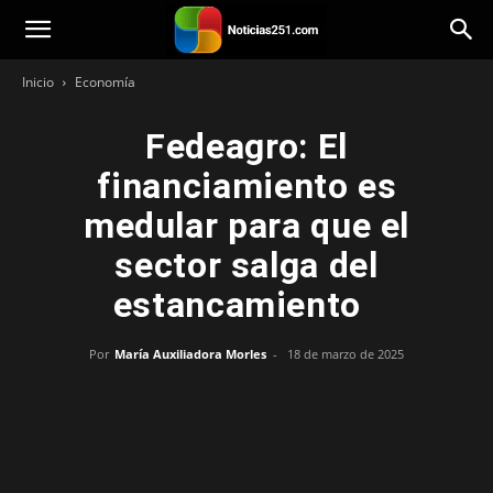
Noticias251
Inicio
Economía
Fedeagro: El
financiamiento es
medular para que el
sector salga del
estancamiento
Por
María Auxiliadora Morles
-
18 de marzo de 2025