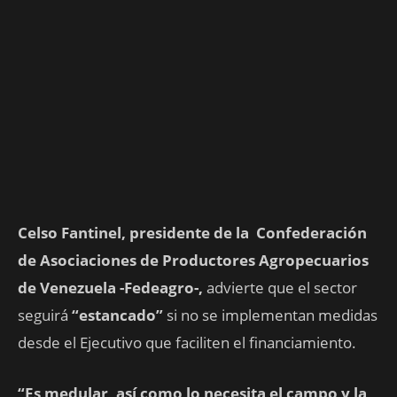
C
elso
F
antine
l,
presidente de
la Confederación
de Asociaciones de Productores Agropecuarios
de Venezuela -F
edeagro
-,
advierte que el sector
seguirá
“estancado”
si no se implementan medidas
desde el Ejecutivo que faciliten el financiamiento.
“Es medular, así como lo necesita el campo y la