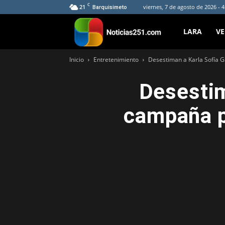
C
21
viernes, 7 de agosto de 2026 - 
Barquisimeto
Noticias251
LARA
V
Inicio
Entretenimiento
Desestiman a Karla Sofía G
Desestim
campaña p