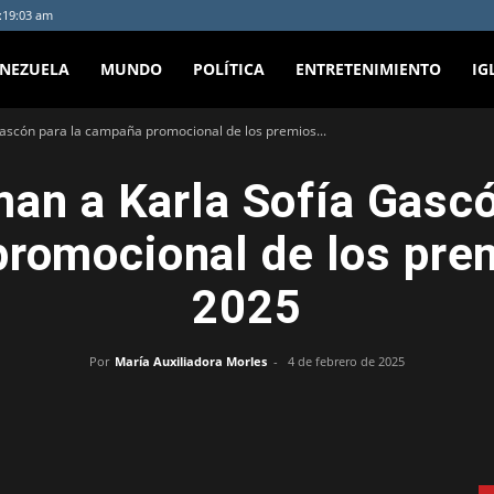
4:19:03 am
ENEZUELA
MUNDO
POLÍTICA
ENTRETENIMIENTO
IG
ascón para la campaña promocional de los premios...
an a Karla Sofía Gascó
romocional de los pre
2025
Por
María Auxiliadora Morles
-
4 de febrero de 2025