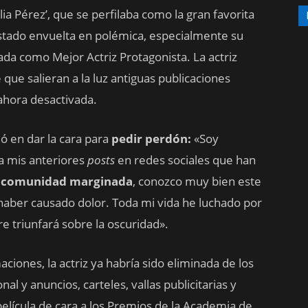
ia Pérez’, que se perfilaba como la gran favorita
stado envuelta en polémica, especialmente su
ada como Mejor Actriz Protagonista. La actriz
 que salieran a la luz antiguas publicaciones
 ahora desactivada.
dó en dar la cara para
pedir perdón:
«Soy
a mis anteriores
posts
en redes sociales que han
 comunidad marginada
, conozco muy bien este
aber causado dolor. Toda mi vida he luchado por
 triunfará sobre la oscuridad».
aciones, la actriz ya habría sido eliminada de los
l y anuncios, carteles, vallas publicitarias y
lícula de cara a los Premios de la Academia de