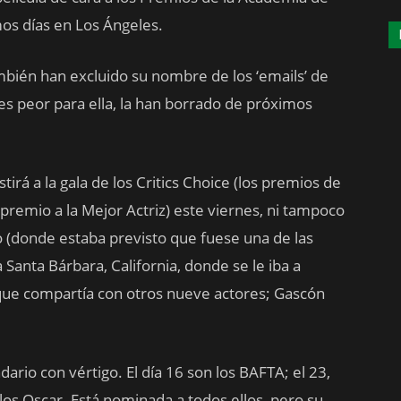
os días en Los Ángeles.
ién han excluido su nombre de los ‘emails’ de
 es peor para ella, la han borrado de próximos
irá a la gala de los Critics Choice (los premios de
 premio a la Mejor Actriz) este viernes, ni tampoco
do (donde estaba previsto que fuese una de las
 Santa Bárbara, California, donde se le iba a
que compartía con otros nueve actores; Gascón
dario con vértigo. El día 16 son los BAFTA; el 23,
 los Oscar. Está nominada a todos ellos, pero su