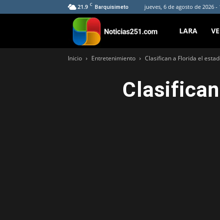
C
21.9
jueves, 6 de agosto de 2026 -
Barquisimeto
Noticias251
LARA
V
Inicio
Entretenimiento
Clasifican a Florida el est
Clasifican