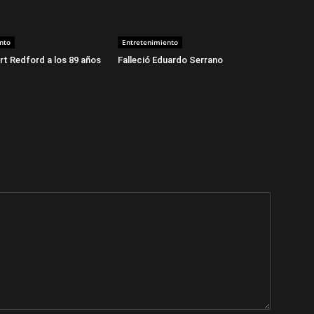
nto
Entretenimiento
t Redford a los 89 años
Falleció Eduardo Serrano