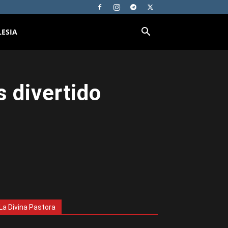
LESIA
s divertido
La Divina Pastora