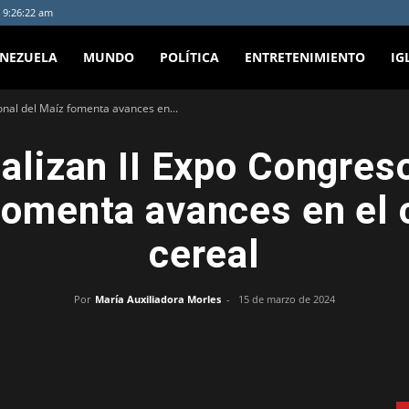
 9:26:22 am
ENEZUELA
MUNDO
POLÍTICA
ENTRETENIMIENTO
IG
onal del Maíz fomenta avances en...
ealizan II Expo Congres
fomenta avances en el c
cereal
Por
María Auxiliadora Morles
-
15 de marzo de 2024