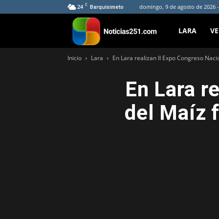
C
24
domingo, 9 de agosto de 2026 -
Barquisimeto
Noticias251
LARA
V
Inicio
Lara
En Lara realizan II Expo Congreso Naci
En Lara r
del Maíz 