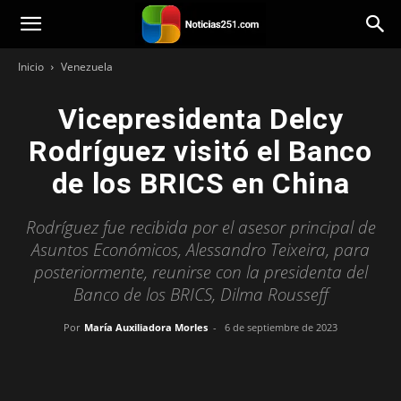
Noticias251
Inicio
Venezuela
Vicepresidenta Delcy
Rodríguez visitó el Banco
de los BRICS en China
Rodríguez fue recibida por el asesor principal de
Asuntos Económicos, Alessandro Teixeira, para
posteriormente, reunirse con la presidenta del
Banco de los BRICS, Dilma Rousseff
Por
María Auxiliadora Morles
-
6 de septiembre de 2023