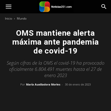
Noticias251
Inicio
Mundo
OMS mantiene alerta
máxima ante pandemia
de covid-19
Según cifras de la OMS el covid-19 ha provocado
oficialmente 6.804.491 muertes hasta el 27 de
enero 2023
Por
María Auxiliadora Morles
-
30 de enero de 2023