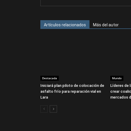
Artículos relacionados
Más del autor
Destacada
Mundo
Iniciará plan piloto de colocación de
Líderes de 
asfalto frío para reparación vial en
crear coalic
Lara
mercados d