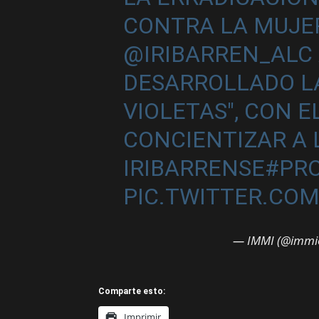
CONTRA LA MUJER,
@IRIBARREN_ALC
DESARROLLADO L
VIOLETAS", CON E
CONCIENTIZAR A 
IRIBARRENSE
#PR
PIC.TWITTER.CO
— IMMI (@immio
Comparte esto:
Imprimir