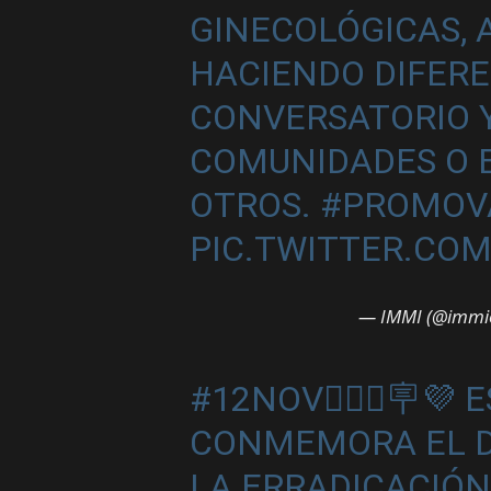
GINECOLÓGICAS, 
HACIENDO DIFERE
CONVERSATORIO Y
COMUNIDADES O E
OTROS.
#PROMOV
PIC.TWITTER.CO
— IMMI (@immio
#12NOV
💁🏻‍♀️🪧💜
CONMEMORA EL D
LA ERRADICACIÓN