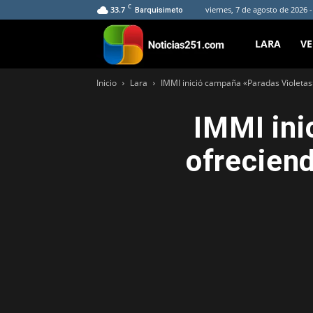
C
33.7
viernes, 7 de agosto de 2026 
Barquisimeto
Noticias251
LARA
V
Inicio
Lara
IMMI inició campaña «Paradas Violetas»
IMMI ini
ofrecien