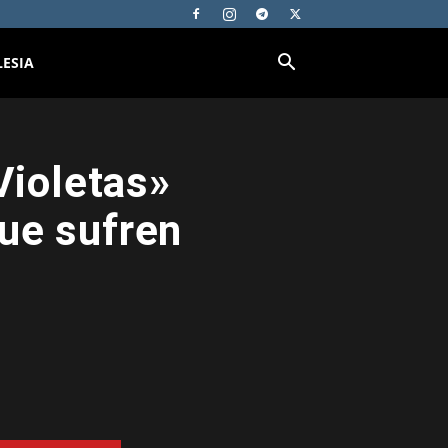
LESIA
Violetas»
ue sufren