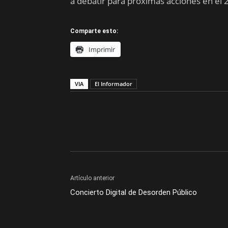
a debatir para próximas acciones en el 
Comparte esto:
Imprimir
VIA
El Informador
Artículo anterior
Concierto Digital de Desorden Público