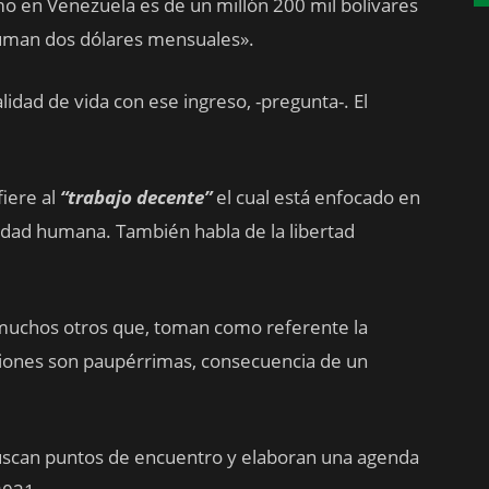
mo en Venezuela es de un millón 200 mil bolívares
suman dos dólares mensuales».
idad de vida con ese ingreso, -pregunta-. El
iere al
“trabajo decente”
el cual está enfocado en
gnidad humana. También habla de la libertad
n muchos otros que, toman como referente la
diciones son paupérrimas, consecuencia de un
buscan puntos de encuentro y elaboran una agenda