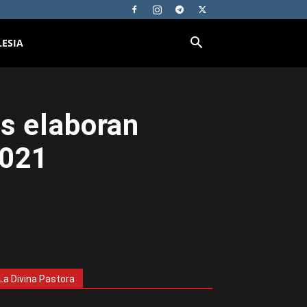
LESIA
as elaboran
2021
La Divina Pastora