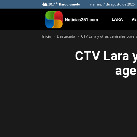
C
30.7
viernes, 7 de agosto de 2026 
Barquisimeto
Noticias251
LARA
V
Inicio
Destacada
CTV Lara y otras centrales obrer
CTV Lara y
age