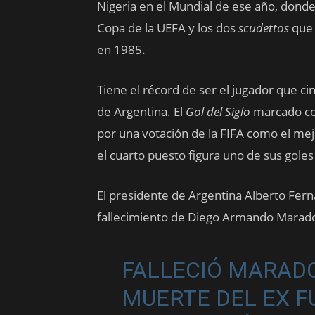
Nigeria en el Mundial de ese año, dond
Copa de la UEFA y los dos
scudettos
que 
en 1985.
​Tiene el récord de ser el jugador que
de Argentina. El
Gol del Siglo
marcado con
por una votación de la FIFA como el mejo
el cuarto puesto figura uno de sus gole
El presidente de Argentina Alberto Fern
fallecimiento de Diego Armando Marad
FALLECIÓ MARADO
MUERTE DEL EX F