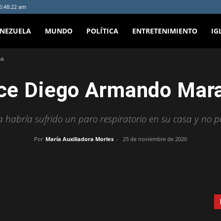
 6:48:22 am
ENEZUELA
MUNDO
POLÍTICA
ENTRETENIMIENTO
IG
na
ece Diego Armando Mar
sta habría sufrido un paro respiratorio en su casa y no
Por
María Auxiliadora Morles
-
25 de noviembre de 2020