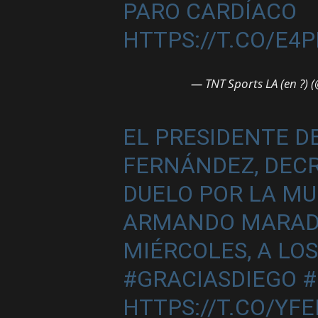
PARO CARDÍACO
HTTPS://T.CO/E4
— TNT Sports LA (en ?)
EL PRESIDENTE D
FERNÁNDEZ, DECR
DUELO POR LA MU
ARMANDO MARADO
MIÉRCOLES, A LOS
#GRACIASDIEGO
#
HTTPS://T.CO/YF