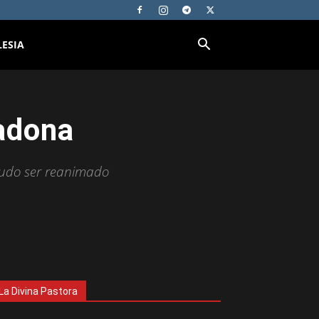
LESIA
adona
 pudo ser reanimado
La Divina Pastora