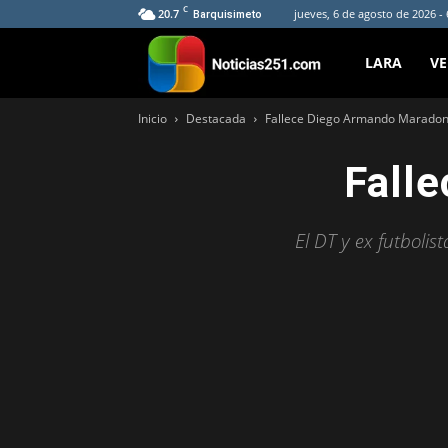
C
20.7
jueves, 6 de agosto de 2026 -
Barquisimeto
Noticias251
LARA
V
Inicio
Destacada
Fallece Diego Armando Marado
Fall
El DT y ex futboli