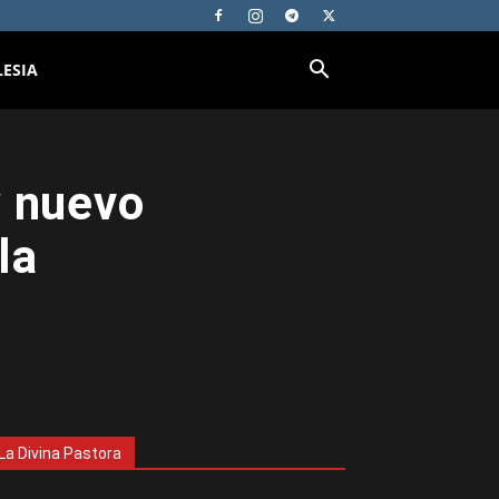
LESIA
y nuevo
la
La Divina Pastora