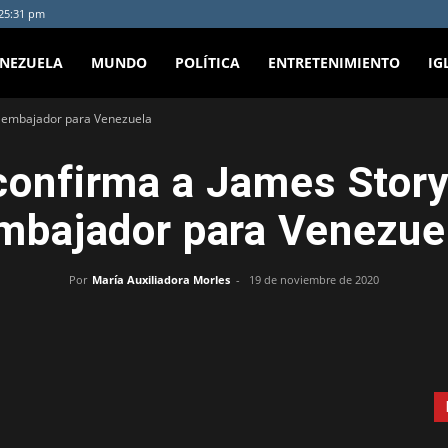
:25:31 pm
ENEZUELA
MUNDO
POLÍTICA
ENTRETENIMIENTO
IG
 embajador para Venezuela
onfirma a James Stor
mbajador para Venezue
Por
María Auxiliadora Morles
-
19 de noviembre de 2020