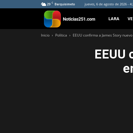
C
29
jueves, 6 de agosto de 2026 - 4
Barquisimeto
Noticias251
LARA
V
Inicio
Política
EEUU confirma a James Story nuevo
EEUU c
e