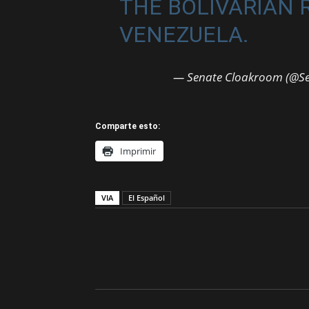
THE BOLIVARIAN 
VENEZUELA.
— Senate Cloakroom (@S
Comparte esto:
Imprimir
VIA
El Español