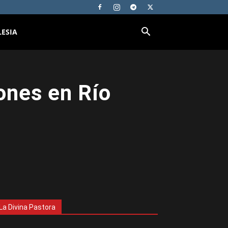
LESIA
iones en Río
La Divina Pastora