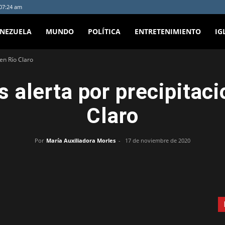
:07:24 am
ENEZUELA
MUNDO
POLÍTICA
ENTRETENIMIENTO
IG
en Río Claro
 alerta por precipitac
Claro
Por
María Auxiliadora Morles
-
17 de noviembre de 2020