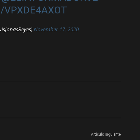
M/VPXDE4AXOT
uisJonasReyes)
November 17, 2020
Artículo siguiente