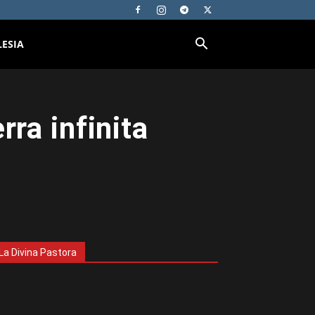
LESIA
rra infinita
La Divina Pastora