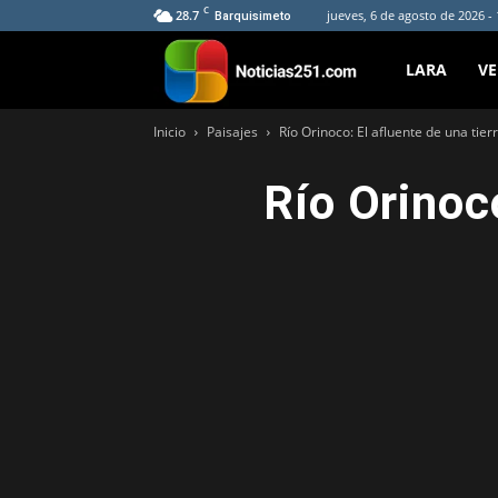
C
28.7
jueves, 6 de agosto de 2026 -
Barquisimeto
Noticias251
LARA
V
Inicio
Paisajes
Río Orinoco: El afluente de una tierr
Río Orinoco